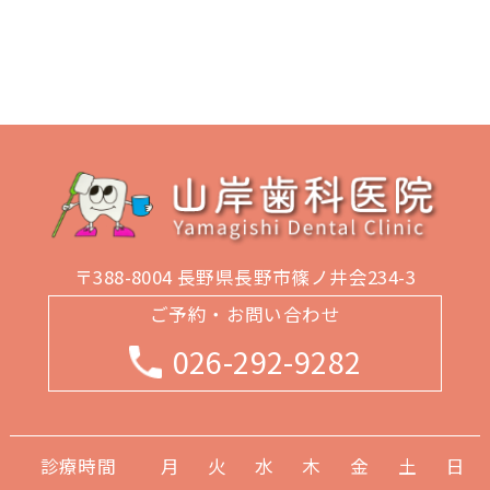
〒388-8004 長野県長野市篠ノ井会234-3
ご予約・お問い合わせ
026-292-9282
診療時間
月
火
水
木
金
土
日